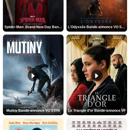
Spider-Man: Brand New Day Bande-annonce VO STFR
L'Odyssée Bande-annonce VO STFR
Mutiny Bande-annonce VO STFR
Le Triangle d'or Bande-annonce VF