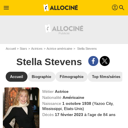
profil
menu
search
Accueil
Stars
Actrices
Actrice américaine
Stella Stevens
Stella Stevens
Accueil
Biographie
Filmographie
Top films/séries
Métier
Actrice
Nationalité
Américaine
Naissance
1 octobre 1938
(Yazoo City,
Mississippi, Etats-Unis)
Décès
17 février 2023
à l'age de 84 ans