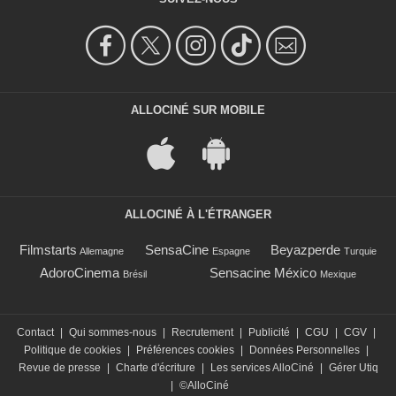
ALLOCINÉ SUR MOBILE
ALLOCINÉ À L'ÉTRANGER
Filmstarts
SensaCine
Beyazperde
Allemagne
Espagne
Turquie
AdoroCinema
Sensacine México
Brésil
Mexique
Contact
|
Qui sommes-nous
|
Recrutement
|
Publicité
|
CGU
|
CGV
|
Politique de cookies
|
Préférences cookies
|
Données Personnelles
|
Revue de presse
|
Charte d'écriture
|
Les services AlloCiné
|
Gérer Utiq
|
©AlloCiné