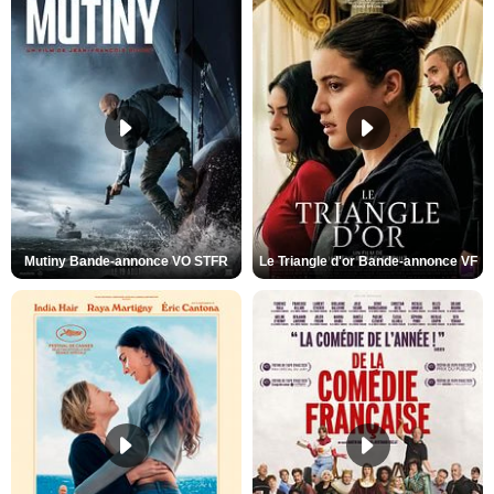
Mutiny Bande-annonce VO STFR
Le Triangle d'or Bande-annonce VF