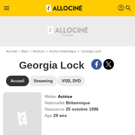
profil
menu
search
Accueil
Stars
Actrices
Actrice britannique
Georgia Lock
Georgia Lock
Accueil
Streaming
VOD, DVD
Métier
Actrice
Nationalité
Britannique
Naissance
25 octobre 1996
Age
29
ans