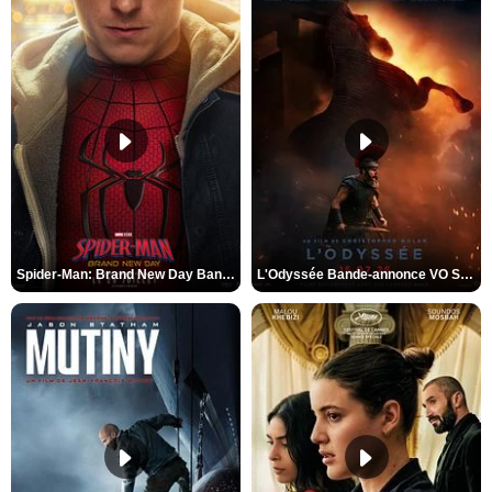
Spider-Man: Brand New Day Bande-annonce VO STFR
L'Odyssée Bande-annonce VO STFR