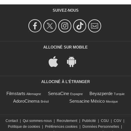
SUIVEZ-NOUS
ALLOCINÉ SUR MOBILE
ALLOCINÉ À L'ÉTRANGER
Filmstarts
SensaCine
Beyazperde
Allemagne
Espagne
Turquie
AdoroCinema
Sensacine México
Brésil
Mexique
Contact
|
Qui sommes-nous
|
Recrutement
|
Publicité
|
CGU
|
CGV
|
Politique de cookies
|
Préférences cookies
|
Données Personnelles
|