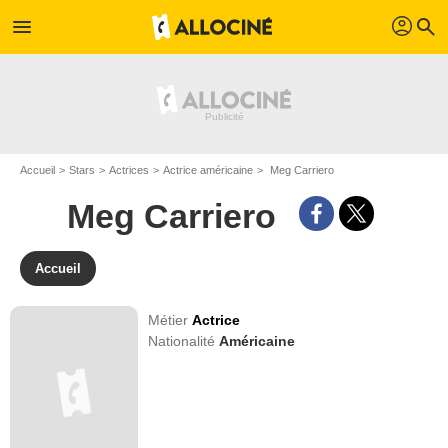
profil
menu
search
Accueil
Stars
Actrices
Actrice américaine
Meg Carriero
Meg Carriero
Accueil
Métier
Actrice
Nationalité
Américaine