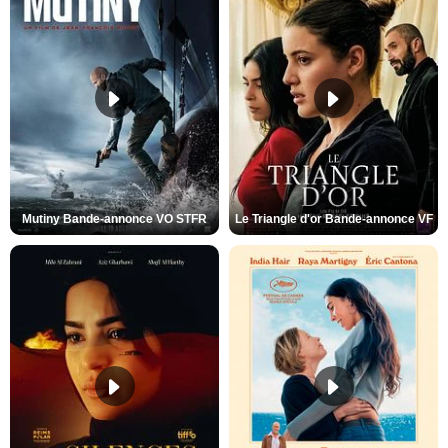
Mutiny Bande-annonce VO STFR
Le Triangle d'or Bande-annonce VF