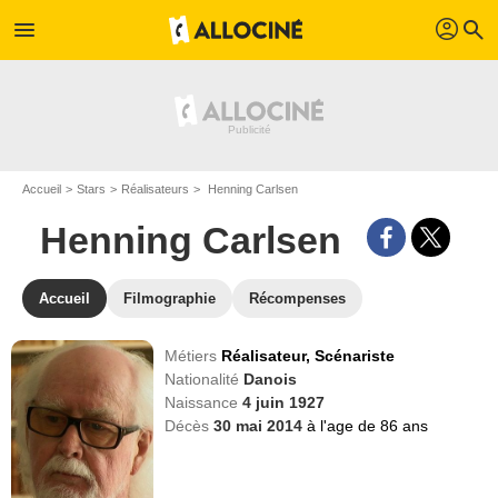
profil
menu
search
Accueil
Stars
Réalisateurs
Henning Carlsen
Henning Carlsen
Accueil
Filmographie
Récompenses
Métiers
Réalisateur,
Scénariste
Nationalité
Danois
Naissance
4 juin 1927
Décès
30 mai 2014
à l'age de 86 ans