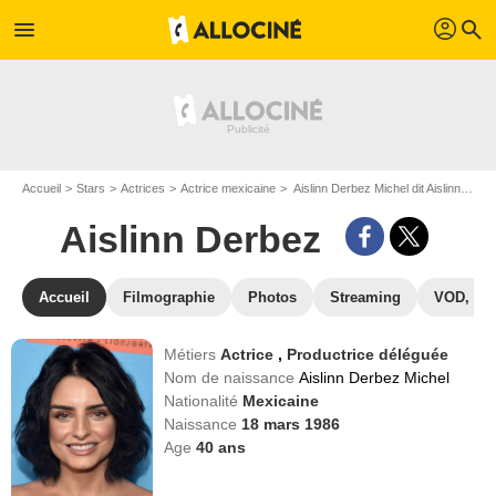
profil
menu
search
Accueil
Stars
Actrices
Actrice mexicaine
Aislinn Derbez Michel dit Aislinn Derbez
Aislinn Derbez
Accueil
Filmographie
Photos
Streaming
VOD, DV
Métiers
Actrice
,
Productrice déléguée
Nom de naissance
Aislinn Derbez Michel
Nationalité
Mexicaine
Naissance
18 mars 1986
Age
40
ans