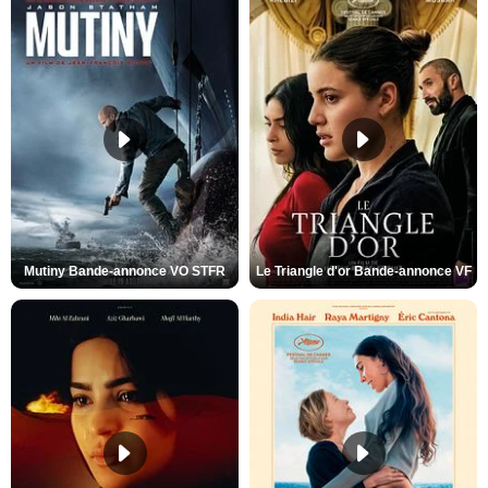
Mutiny Bande-annonce VO STFR
Le Triangle d'or Bande-annonce VF