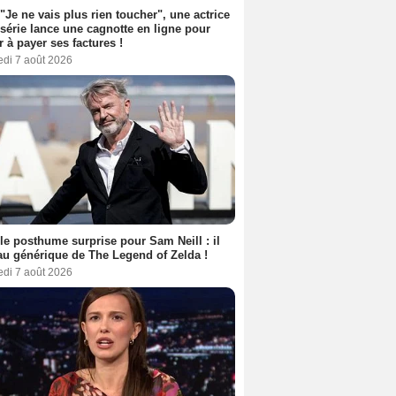
 "Je ne vais plus rien toucher", une actrice
 série lance une cagnotte en ligne pour
er à payer ses factures !
edi 7 août 2026
le posthume surprise pour Sam Neill : il
au générique de The Legend of Zelda !
edi 7 août 2026