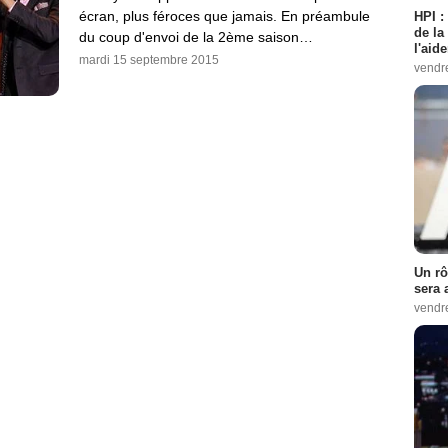
écran, plus féroces que jamais. En préambule
HPI :
de la
du coup d'envoi de la 2ème saison…
l'aid
mardi 15 septembre 2015
vendr
Un rô
sera 
vendr