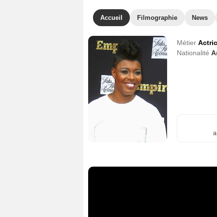
Accueil
Filmographie
News
Métier
Actri
Nationalité
A
a