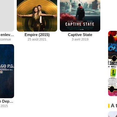
Moi, Kamiyah, enlevée à la naissance
Empire (2015)
Captive State
inconnue
25 août 2021
3 avril 2019
Chicago Police Department
A 
 2015