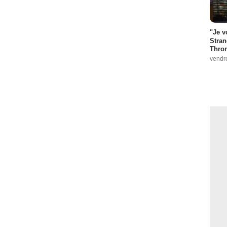
"Je v
Stran
Thro
vendr