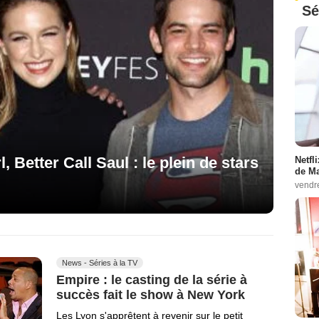
Sé
Better Call Saul : le plein de stars
Netfl
de Ma
vendr
News - Séries à la TV
Empire : le casting de la série à
succès fait le show à New York
Les Lyon s'apprêtent à revenir sur le petit