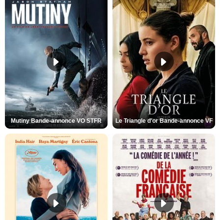
Mutiny Bande-annonce VO STFR
Le Triangle d'or Bande-annonce VF