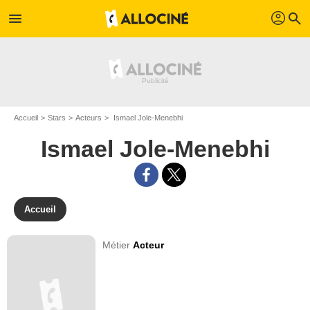
profil
menu
search
Accueil
Stars
Acteurs
Ismael Jole-Menebhi
Ismael Jole-Menebhi
Accueil
Métier
Acteur