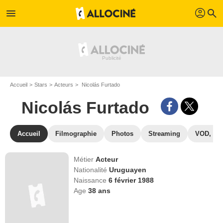
profil
menu
search
Accueil
Stars
Acteurs
Nicolás Furtado
Nicolás Furtado
Accueil
Filmographie
Photos
Streaming
VOD, DV
Métier
Acteur
Nationalité
Uruguayen
Naissance
6 février 1988
Age
38
ans