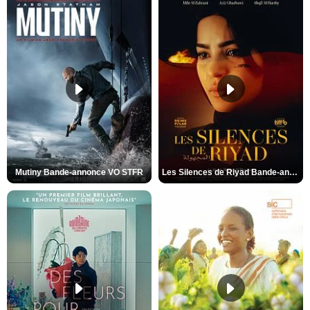
Mutiny Bande-annonce VO STFR
Les Silences de Riyad Bande-annonce VO STFR