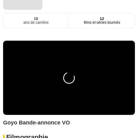
10
12
ans de carrière
films et séries tournés
Goyo Bande-annonce VO
Filmographie