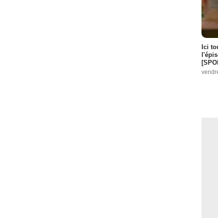
Ici t
l'épi
[SPO
vendr