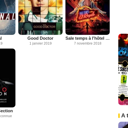
l
Good Doctor
Sale temps à l'hôtel El Royale
19
1 janvier 2019
7 novembre 2018
ection
A 
inconnue