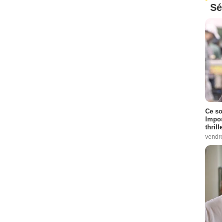
Sé
Ce so
Impos
thrill
vendr