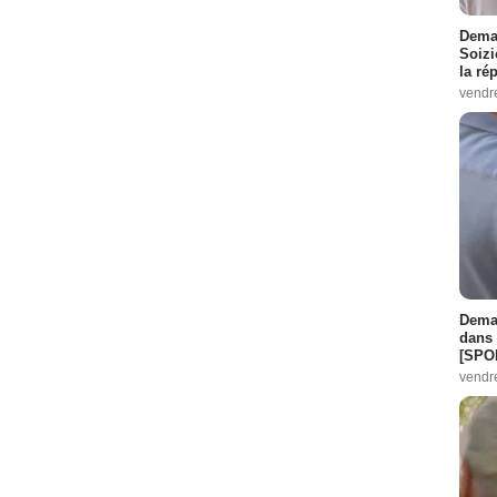
Demai
Soizi
la ré
vendr
Demai
dans 
[SPO
vendr