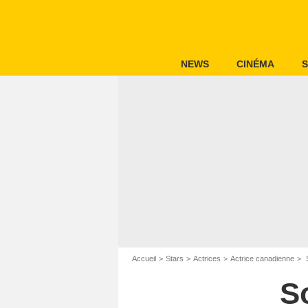
NEWS
CINÉMA
S
Accueil
Stars
Actrices
Actrice canadienne
S
S