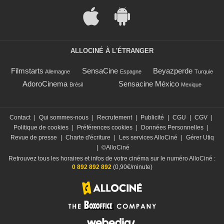
ALLOCINÉ À L'ÉTRANGER
Filmstarts
SensaCine
Beyazperde
Allemagne
Espagne
Turquie
AdoroCinema
Sensacine México
Brésil
Mexique
Contact
|
Qui sommes-nous
|
Recrutement
|
Publicité
|
CGU
|
CGV
|
Politique de cookies
|
Préférences cookies
|
Données Personnelles
|
Revue de presse
|
Charte d'écriture
|
Les services AlloCiné
|
Gérer Utiq
|
©AlloCiné
Retrouvez tous les horaires et infos de votre cinéma sur le numéro AlloCiné :
0 892 892 892
(0,90€/minute)