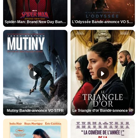
Spider-Man: Brand New Day Bande-annonce VO STFR
L'Odyssée Bande-annonce VO STFR
Mutiny Bande-annonce VO STFR
Le Triangle d'or Bande-annonce VF