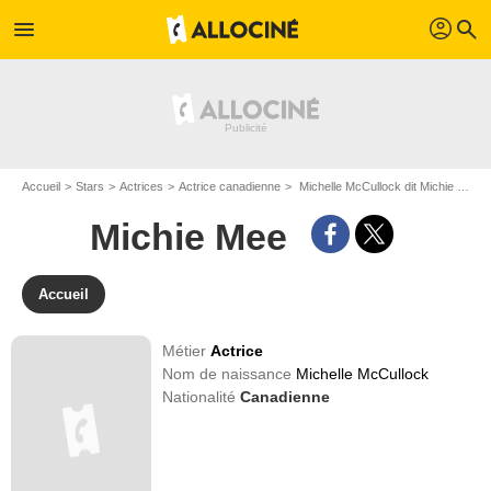
profil
menu
search
Accueil
Stars
Actrices
Actrice canadienne
Michelle McCullock dit Michie Mee
Michie Mee
Accueil
Métier
Actrice
Nom de naissance
Michelle McCullock
Nationalité
Canadienne