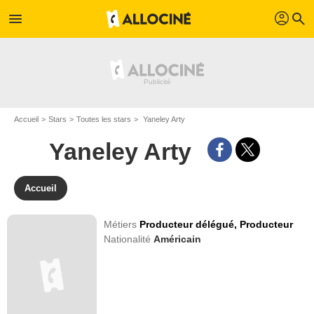
profil
menu
search
Accueil
Stars
Toutes les stars
Yaneley Arty
Yaneley Arty
Accueil
Métiers
Producteur délégué,
Producteur
Nationalité
Américain