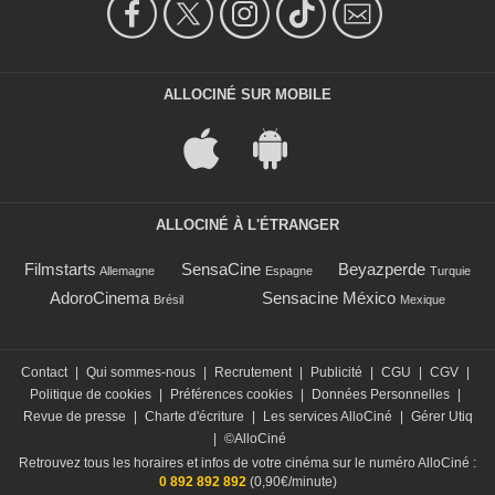
ALLOCINÉ SUR MOBILE
ALLOCINÉ À L'ÉTRANGER
Filmstarts
SensaCine
Beyazperde
Allemagne
Espagne
Turquie
AdoroCinema
Sensacine México
Brésil
Mexique
Contact
|
Qui sommes-nous
|
Recrutement
|
Publicité
|
CGU
|
CGV
|
Politique de cookies
|
Préférences cookies
|
Données Personnelles
|
Revue de presse
|
Charte d'écriture
|
Les services AlloCiné
|
Gérer Utiq
|
©AlloCiné
Retrouvez tous les horaires et infos de votre cinéma sur le numéro AlloCiné :
0 892 892 892
(0,90€/minute)