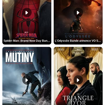
Spider-Man: Brand New Day Bande-annonce VO STFR
L'Odyssée Bande-annonce VO STFR