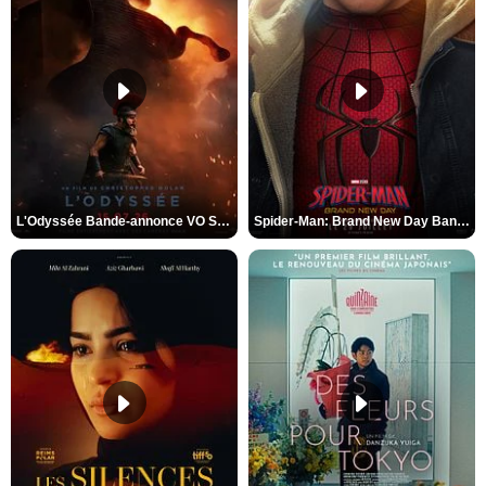
L'Odyssée Bande-annonce VO STFR
Spider-Man: Brand New Day Bande-annonce VO STFR