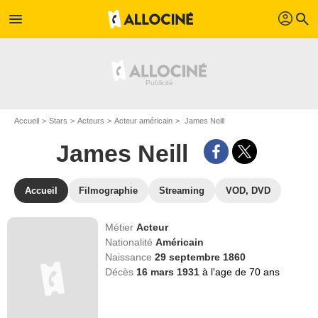
profil
menu
search
Accueil
Stars
Acteurs
Acteur américain
James Neill
James Neill
Accueil
Filmographie
Streaming
VOD, DVD
Métier
Acteur
Nationalité
Américain
Naissance
29 septembre 1860
Décès
16 mars 1931
à l'age de 70 ans