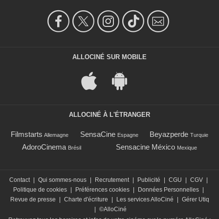
ALLOCINÉ SUR MOBILE
ALLOCINÉ À L'ÉTRANGER
Filmstarts
SensaCine
Beyazperde
Allemagne
Espagne
Turquie
AdoroCinema
Sensacine México
Brésil
Mexique
Contact
|
Qui sommes-nous
|
Recrutement
|
Publicité
|
CGU
|
CGV
|
Politique de cookies
|
Préférences cookies
|
Données Personnelles
|
Revue de presse
|
Charte d'écriture
|
Les services AlloCiné
|
Gérer Utiq
|
©AlloCiné