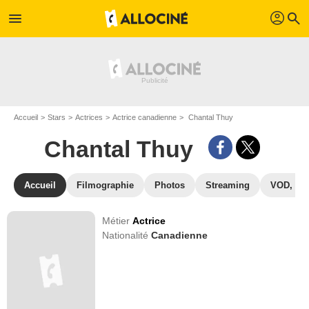
profil
menu
search
Accueil
Stars
Actrices
Actrice canadienne
Chantal Thuy
Chantal Thuy
Accueil
Filmographie
Photos
Streaming
VOD, DV
Métier
Actrice
Nationalité
Canadienne