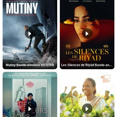
Mutiny Bande-annonce VO STFR
Les Silences de Riyad Bande-annonce VO STFR