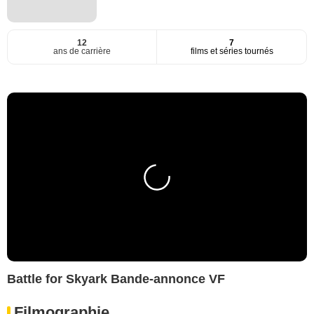
12
7
ans de carrière
films et séries tournés
Battle for Skyark Bande-annonce VF
Filmographie