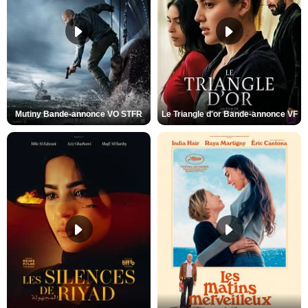
Mutiny Bande-annonce VO STFR
Le Triangle d'or Bande-annonce VF