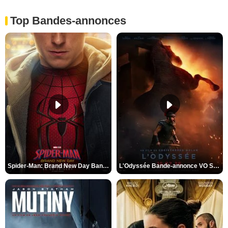
Top Bandes-annonces
Spider-Man: Brand New Day Bande-annonce VO STFR
L'Odyssée Bande-annonce VO STFR