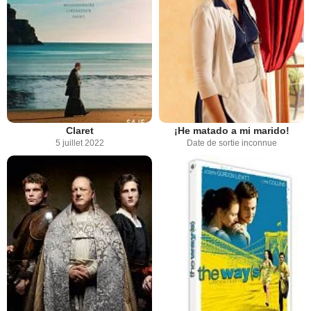
Claret
¡He matado a mi marido!
5 juillet 2022
Date de sortie inconnue