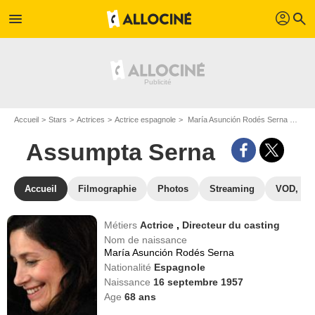
profil
menu
search
Accueil
Stars
Actrices
Actrice espagnole
María Asunción Rodés Serna dit Assumpta Serna
Assumpta Serna
Accueil
Filmographie
Photos
Streaming
VOD, DV
Métiers
Actrice
,
Directeur du casting
Nom de naissance
María Asunción Rodés Serna
Nationalité
Espagnole
Naissance
16 septembre 1957
Age
68
ans