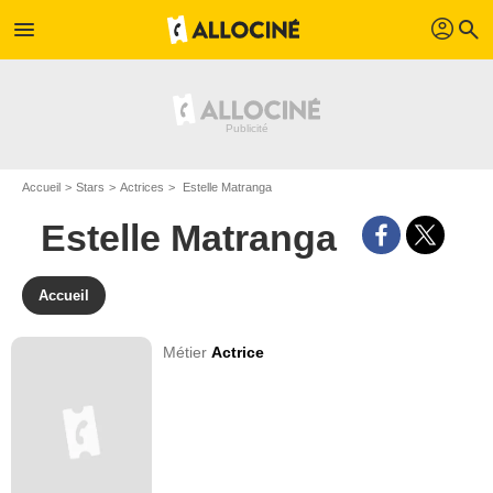
profil
menu
search
Accueil
Stars
Actrices
Estelle Matranga
Estelle Matranga
Accueil
Métier
Actrice