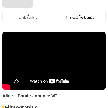
1
2
an de carrière
films et séries tournés
Alice... Bande-annonce VF
Filmographie