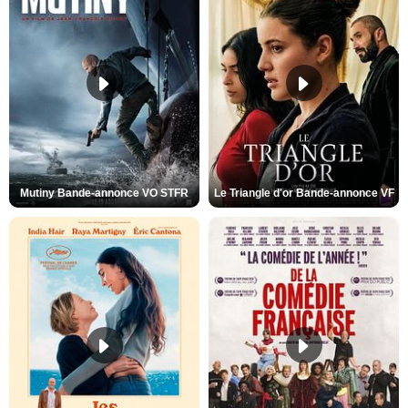
Mutiny Bande-annonce VO STFR
Le Triangle d'or Bande-annonce VF