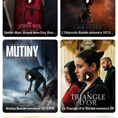
Spider-Man: Brand New Day Bande-annonce VO STFR
L'Odyssée Bande-annonce VO STFR
Mutiny Bande-annonce VO STFR
Le Triangle d'or Bande-annonce VF