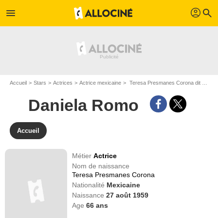
profil
menu
search
Accueil
Stars
Actrices
Actrice mexicaine
Teresa Presmanes Corona dit Daniela Romo
Daniela Romo
Accueil
Métier
Actrice
Nom de naissance
Teresa Presmanes Corona
Nationalité
Mexicaine
Naissance
27 août 1959
Age
66
ans