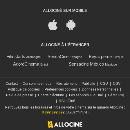
ALLOCINÉ SUR MOBILE
ALLOCINÉ À L'ÉTRANGER
Filmstarts
SensaCine
Beyazperde
Allemagne
Espagne
Turquie
AdoroCinema
Sensacine México
Brésil
Mexique
Contact
|
Qui sommes-nous
|
Recrutement
|
Publicité
|
CGU
|
CGV
|
Politique de cookies
|
Préférences cookies
|
Données Personnelles
|
Revue de presse
|
Charte d'écriture
|
Les services AlloCiné
|
Gérer Utiq
|
©AlloCiné
Retrouvez tous les horaires et infos de votre cinéma sur le numéro AlloCiné :
0 892 892 892
(0,90€/minute)