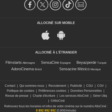
ALLOCINÉ SUR MOBILE
ALLOCINÉ À L'ÉTRANGER
Filmstarts
SensaCine
Beyazperde
Allemagne
Espagne
Turquie
AdoroCinema
Sensacine México
Brésil
Mexique
Contact
|
Qui sommes-nous
|
Recrutement
|
Publicité
|
CGU
|
CGV
|
Politique de cookies
|
Préférences cookies
|
Données Personnelles
|
Revue de presse
|
Charte d'écriture
|
Les services AlloCiné
|
Gérer Utiq
|
©AlloCiné
Retrouvez tous les horaires et infos de votre cinéma sur le numéro AlloCiné :
0 892 892 892
(0,90€/minute)