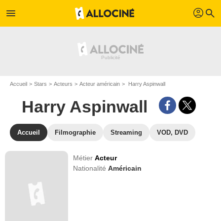
profil
menu
search
Accueil
Stars
Acteurs
Acteur américain
Harry Aspinwall
Harry Aspinwall
Accueil
Filmographie
Streaming
VOD, DVD
Métier
Acteur
Nationalité
Américain