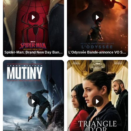
Spider-Man: Brand New Day Bande-annonce VO STFR
L'Odyssée Bande-annonce VO STFR