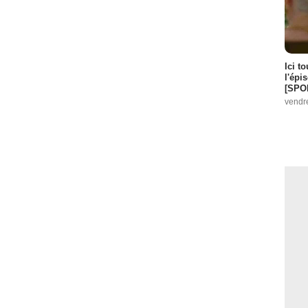
Ici t
l'épi
[SPO
vendr