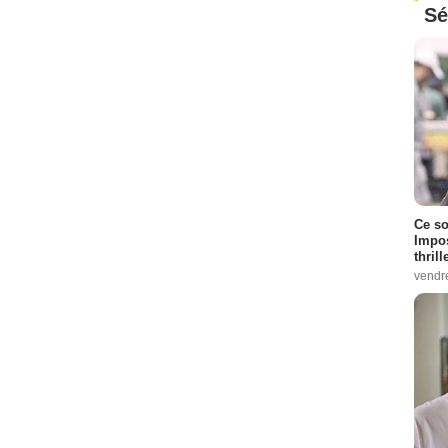
Sé
Ce so
Impos
thrill
vendr