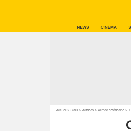
NEWS
CINÉMA
S
Accueil
Stars
Actrices
Actrice américaine
C