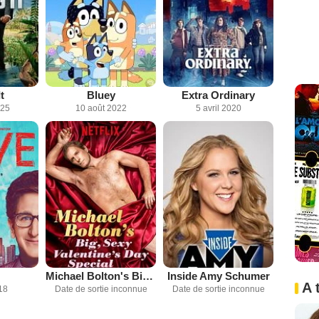
t
Bluey
Extra Ordinary
025
10 août 2022
5 avril 2020
Michael Bolton's Big, Sexy, Valentine's Day Special
Inside Amy Schumer
A 
18
Date de sortie inconnue
Date de sortie inconnue