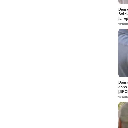
Demai
Soizi
la ré
vendr
Demai
dans 
[SPO
vendr