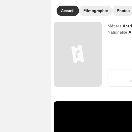
Accueil
Filmographie
Photos
Métiers
Actr
Nationalité
A
a