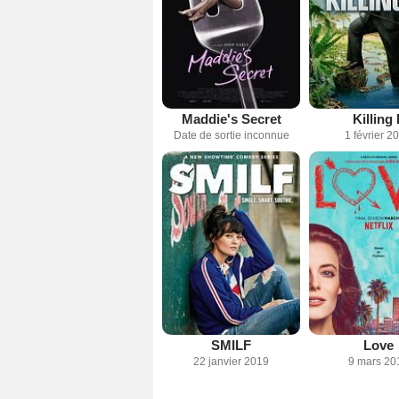
Maddie's Secret
Killing I
Date de sortie inconnue
1 février 2
SMILF
Love
22 janvier 2019
9 mars 20