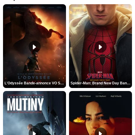
L'Odyssée Bande-annonce VO STFR
Spider-Man: Brand New Day Bande-annonce VO STFR