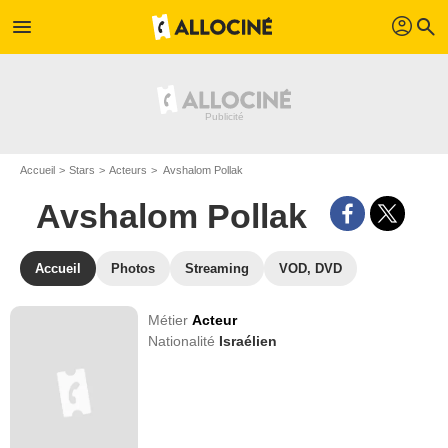
profil
menu
search
Accueil
Stars
Acteurs
Avshalom Pollak
Avshalom Pollak
Accueil
Photos
Streaming
VOD, DVD
Métier
Acteur
Nationalité
Israélien