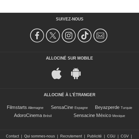
SUIVEZ-NOUS
ALLOCINÉ SUR MOBILE
ALLOCINÉ À L'ÉTRANGER
Filmstarts
SensaCine
Beyazperde
Allemagne
Espagne
Turquie
AdoroCinema
Sensacine México
Brésil
Mexique
Contact
|
Qui sommes-nous
|
Recrutement
|
Publicité
|
CGU
|
CGV
|