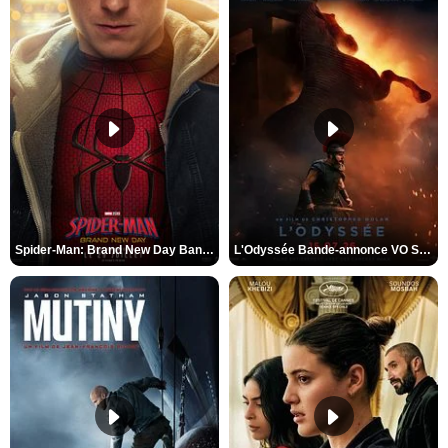
Spider-Man: Brand New Day Bande-annonce VO STFR
L'Odyssée Bande-annonce VO STFR