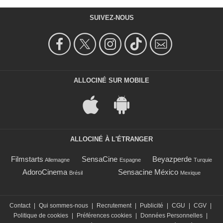
SUIVEZ-NOUS
ALLOCINÉ SUR MOBILE
ALLOCINÉ À L'ÉTRANGER
Filmstarts
SensaCine
Beyazperde
Allemagne
Espagne
Turquie
AdoroCinema
Sensacine México
Brésil
Mexique
Contact
|
Qui sommes-nous
|
Recrutement
|
Publicité
|
CGU
|
CGV
|
Politique de cookies
|
Préférences cookies
|
Données Personnelles
|