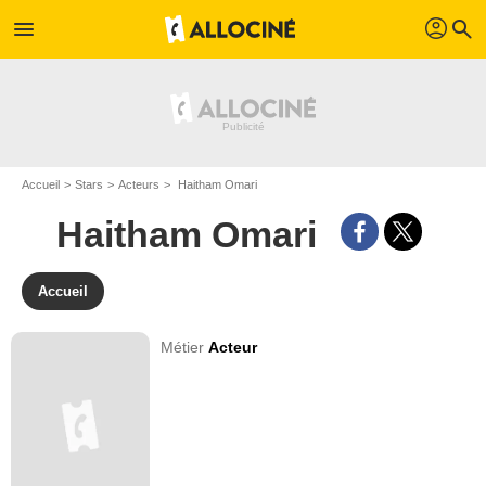
profil
menu
search
Accueil
Stars
Acteurs
Haitham Omari
Haitham Omari
Accueil
Métier
Acteur