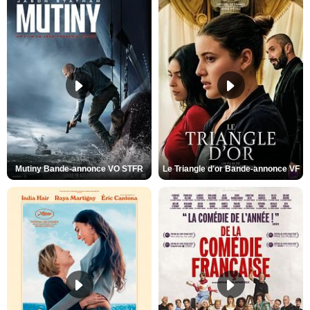
Mutiny Bande-annonce VO STFR
Le Triangle d'or Bande-annonce VF