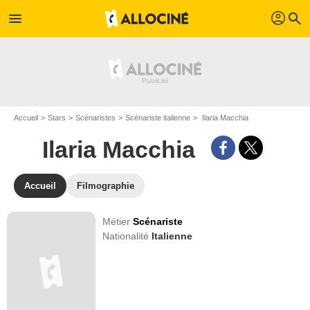
profil
menu
search
Accueil
Stars
Scénaristes
Scénariste italienne
Ilaria Macchia
Ilaria Macchia
Accueil
Filmographie
Métier
Scénariste
Nationalité
Italienne