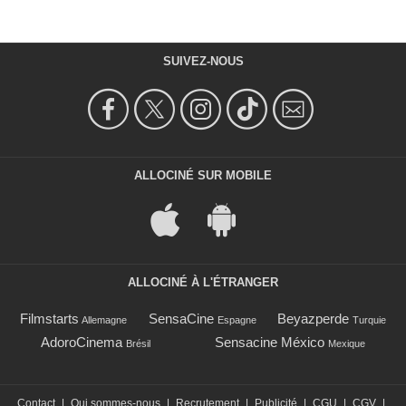
SUIVEZ-NOUS
ALLOCINÉ SUR MOBILE
ALLOCINÉ À L'ÉTRANGER
Filmstarts
SensaCine
Beyazperde
Allemagne
Espagne
Turquie
AdoroCinema
Sensacine México
Brésil
Mexique
Contact
|
Qui sommes-nous
|
Recrutement
|
Publicité
|
CGU
|
CGV
|