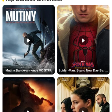
Mutiny Bande-annonce VO STFR
Spider-Man: Brand New Day Bande-annonce VO STFR