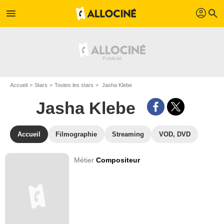
profil
menu
search
Accueil
Stars
Toutes les stars
Jasha Klebe
Jasha Klebe
Accueil
Filmographie
Streaming
VOD, DVD
Métier
Compositeur