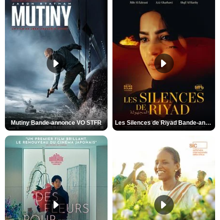
Mutiny Bande-annonce VO STFR
Les Silences de Riyad Bande-annonce VO STFR