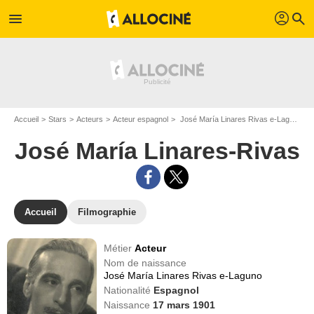
profil
menu
search
Accueil
Stars
Acteurs
Acteur espagnol
José María Linares Rivas e-Laguno dit José María Linares-Rivas
José María Linares-Rivas
Accueil
Filmographie
Métier
Acteur
Nom de naissance
José María Linares Rivas e-Laguno
Nationalité
Espagnol
Naissance
17 mars 1901