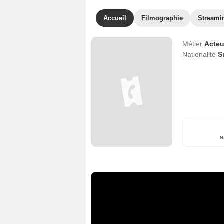
Accueil
Filmographie
Streami
Métier
Acteu
Nationalité
S
a