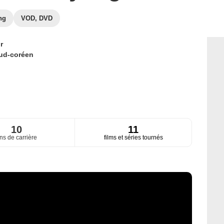
ng
VOD, DVD
r
ud-coréen
10
11
ns de carrière
films et séries tournés