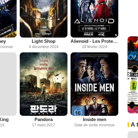
ney
Light Shop
Alienoid - Les Protecteurs du futur
inconnue
4 décembre 2024
28 février 2024
King
Pandora
Inside men
A 
019
17 mars 2017
Date de sortie inconnue