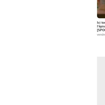
Ici t
l'épi
[SPO
vendr