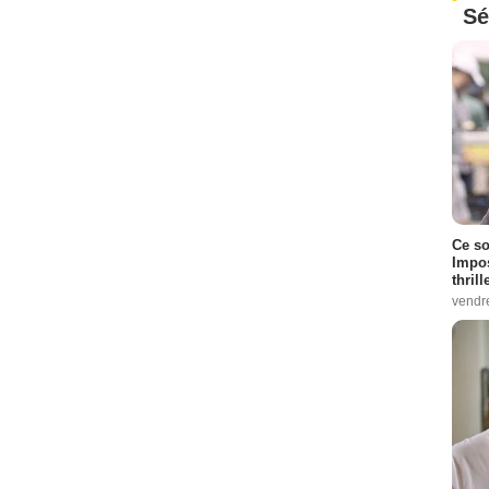
Sé
Ce so
Impos
thrill
vendr