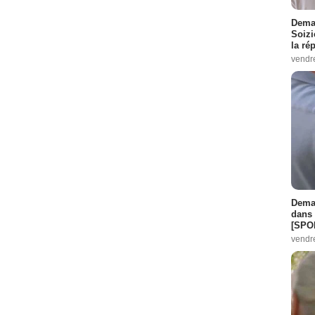
Demai
Soizi
la ré
vendr
Demai
dans 
[SPO
vendr