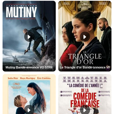
Mutiny Bande-annonce VO STFR
Le Triangle d'or Bande-annonce VF