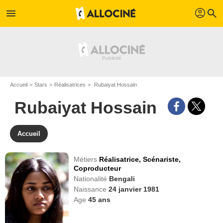
profil
menu
search
Accueil
Stars
Réalisatrices
Rubaiyat Hossain
Rubaiyat Hossain
Accueil
Métiers
Réalisatrice,
Scénariste,
Coproducteur
Nationalité
Bengali
Naissance
24 janvier 1981
Age
45
ans