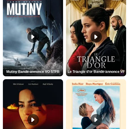
Mutiny Bande-annonce VO STFR
Le Triangle d'or Bande-annonce VF