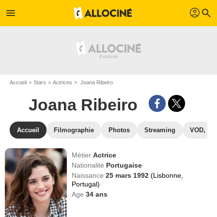
profil
menu
search
Accueil
Stars
Actrices
Joana Ribeiro
Joana Ribeiro
Accueil
Filmographie
Photos
Streaming
VOD, DV
Métier
Actrice
Nationalité
Portugaise
Naissance
25 mars 1992
(Lisbonne,
Portugal)
Age
34
ans