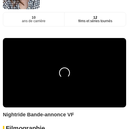
10
12
ans de carrière
films et séries tournés
Nightride Bande-annonce VF
Filmographie