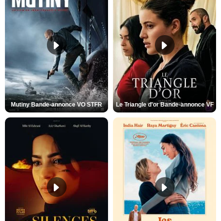
Mutiny Bande-annonce VO STFR
Le Triangle d'or Bande-annonce VF