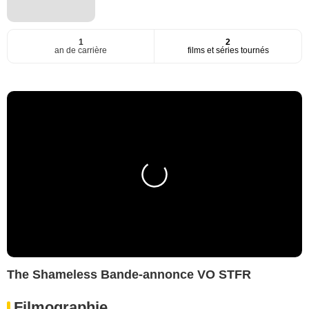
1
2
an de carrière
films et séries tournés
The Shameless Bande-annonce VO STFR
Filmographie