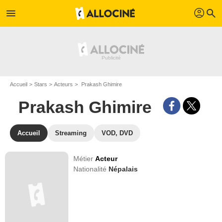
profil
menu
search
Accueil
Stars
Acteurs
Prakash Ghimire
Prakash Ghimire
Accueil
Streaming
VOD, DVD
Métier
Acteur
Nationalité
Népalais