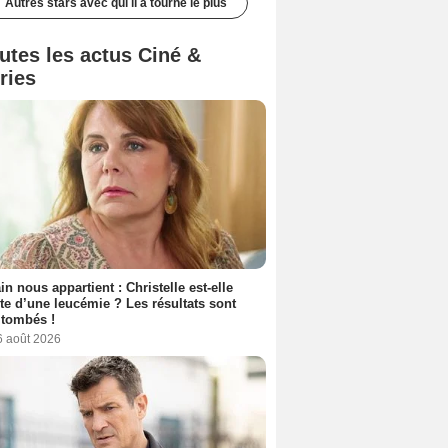
Autres stars avec qui il a tourné le plus
utes les actus Ciné &
ries
n nous appartient : Christelle est-elle
nte d’une leucémie ? Les résultats sont
 tombés !
6 août 2026