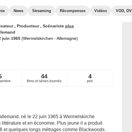
hie
News
Streaming
Récompenses
Vidéos
VOD, D
isateur
,
Producteur
,
Scénariste
plus
llemand
2 juin 1965
(Wermelskirchen - Allemagne)
5
44
4
arrière
films et séries tournés
prix
 allemand, né le 22 juin 1965 à Wermelskirche
ittérature et en économie. Plus jeune il a produit
 8 et quelques longs métrages comme Blackwoods .