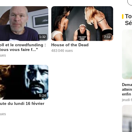
To
Sé
1:32
7:12
ll et le crowdfunding :
House of the Dead
tous vous faire f..."
483 046 vues
vues
Demai
attei
enfin
5:24
jeudi 
ute du lundi 16 février
vues