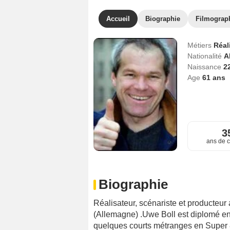
Accueil
Biographie
Filmograp
Métiers
Réal
Nationalité
A
Naissance
2
Age
61
ans
3
ans de c
Biographie
Réalisateur, scénariste et producteur
(Allemagne) .Uwe Boll est diplomé en l
quelques courts métranges en Super