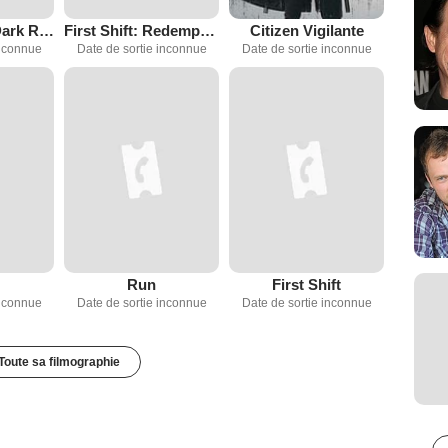
Alone In The Dark Reboot
First Shift: Redemption
Citizen Vigilante
inconnue
Date de sortie inconnue
Date de sortie inconnue
Run
First Shift
inconnue
Date de sortie inconnue
Date de sortie inconnue
Toute sa filmographie