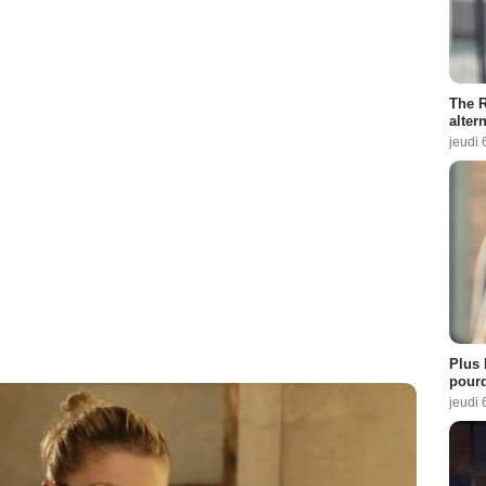
The R
altern
jeudi 
Plus 
pourq
jeudi 