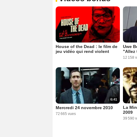
House of the Dead : le film de
Uwe Bo
jeu vidéo qui rend violent
"Allez 
12 158 
6:41
La Min
Mercredi 24 novembre 2010
2009
72 665 vues
39 590 