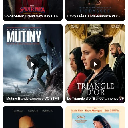
Spider-Man: Brand New Day Bande-annonce VO STFR
L'Odyssée Bande-annonce VO STFR
Mutiny Bande-annonce VO STFR
Le Triangle d'or Bande-annonce VF