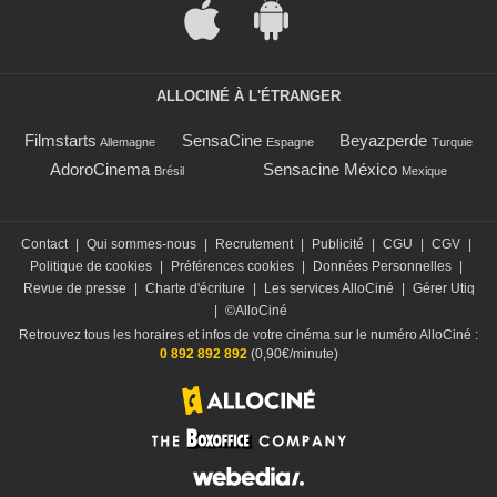
ALLOCINÉ À L'ÉTRANGER
Filmstarts
SensaCine
Beyazperde
Allemagne
Espagne
Turquie
AdoroCinema
Sensacine México
Brésil
Mexique
Contact
|
Qui sommes-nous
|
Recrutement
|
Publicité
|
CGU
|
CGV
|
Politique de cookies
|
Préférences cookies
|
Données Personnelles
|
Revue de presse
|
Charte d'écriture
|
Les services AlloCiné
|
Gérer Utiq
|
©AlloCiné
Retrouvez tous les horaires et infos de votre cinéma sur le numéro AlloCiné :
0 892 892 892
(0,90€/minute)