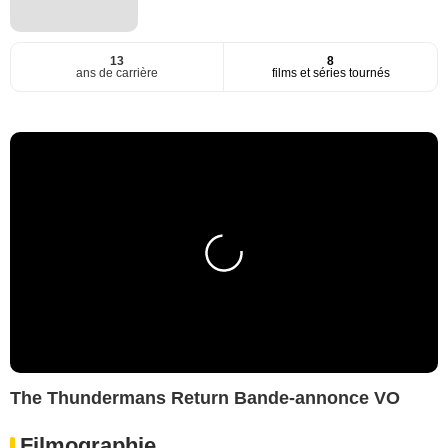
13
8
ans de carrière
films et séries tournés
The Thundermans Return Bande-annonce VO
Filmographie