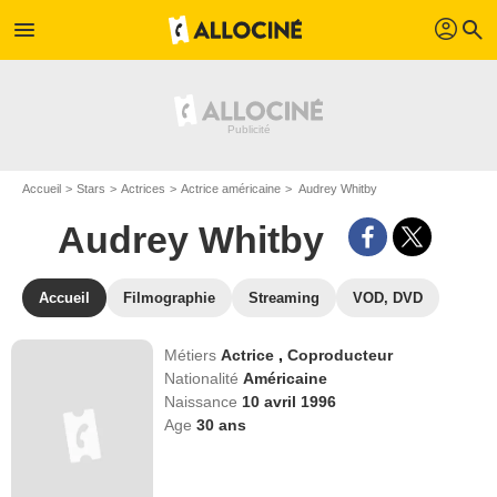
profil
menu
search
Accueil
Stars
Actrices
Actrice américaine
Audrey Whitby
Audrey Whitby
Accueil
Filmographie
Streaming
VOD, DVD
Métiers
Actrice
,
Coproducteur
Nationalité
Américaine
Naissance
10 avril 1996
Age
30
ans