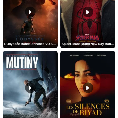
L'Odyssée Bande-annonce VO STFR
Spider-Man: Brand New Day Bande-annonce VO STFR