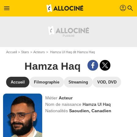
profil
menu
search
Accueil
Stars
Acteurs
Hamza Ul Haq dit Hamza Haq
Hamza Haq
Accueil
Filmographie
Streaming
VOD, DVD
Métier
Acteur
Nom de naissance
Hamza Ul Haq
Nationalités
Saoudien,
Canadien