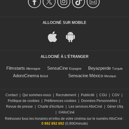
ALLOCINÉ SUR MOBILE
ALLOCINÉ À L'ÉTRANGER
Filmstarts
SensaCine
Beyazperde
Allemagne
Espagne
Turquie
AdoroCinema
Sensacine México
Brésil
Mexique
Contact
|
Qui sommes-nous
|
Recrutement
|
Publicité
|
CGU
|
CGV
|
Politique de cookies
|
Préférences cookies
|
Données Personnelles
|
Revue de presse
|
Charte d'écriture
|
Les services AlloCiné
|
Gérer Utiq
|
©AlloCiné
Retrouvez tous les horaires et infos de votre cinéma sur le numéro AlloCiné :
0 892 892 892
(0,90€/minute)