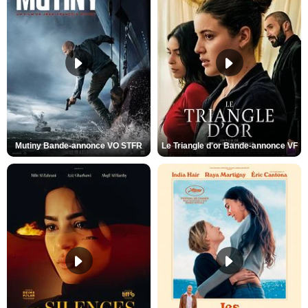
Mutiny Bande-annonce VO STFR
Le Triangle d'or Bande-annonce VF