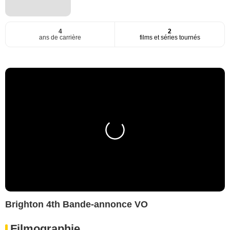
4
2
ans de carrière
films et séries tournés
Brighton 4th Bande-annonce VO
Filmographie