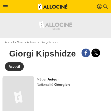
profil
menu
search
Accueil
Stars
Acteurs
Giorgi Kipshidze
Giorgi Kipshidze
Accueil
Métier
Acteur
Nationalité
Géorgien