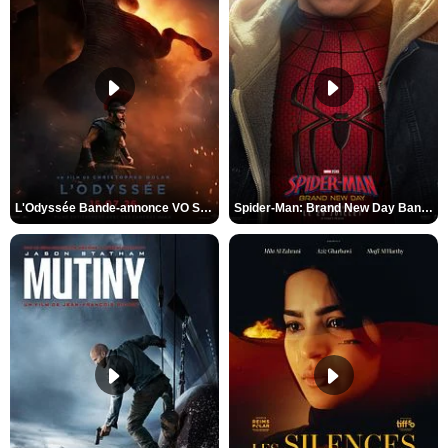
L'Odyssée Bande-annonce VO STFR
Spider-Man: Brand New Day Bande-annonce VO STFR