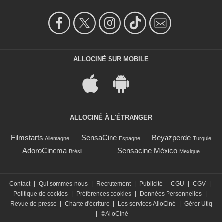
ALLOCINÉ SUR MOBILE
ALLOCINÉ À L'ÉTRANGER
Filmstarts
SensaCine
Beyazperde
Allemagne
Espagne
Turquie
AdoroCinema
Sensacine México
Brésil
Mexique
Contact
|
Qui sommes-nous
|
Recrutement
|
Publicité
|
CGU
|
CGV
|
Politique de cookies
|
Préférences cookies
|
Données Personnelles
|
Revue de presse
|
Charte d'écriture
|
Les services AlloCiné
|
Gérer Utiq
|
©AlloCiné