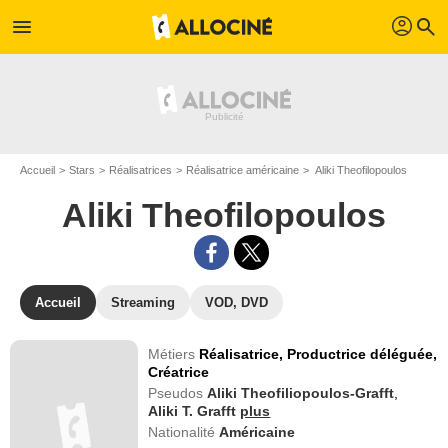
profil
menu
search
Accueil
Stars
Réalisatrices
Réalisatrice américaine
Aliki Theofilopoulos
Aliki Theofilopoulos
Accueil
Streaming
VOD, DVD
Métiers
Réalisatrice,
Productrice déléguée,
Créatrice
Pseudos
Aliki Theofiliopoulos-Grafft
,
Aliki T. Grafft
plus
Nationalité
Américaine