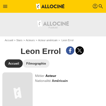
profil
menu
search
Accueil
Stars
Acteurs
Acteur américain
Leon Errol
Leon Errol
Accueil
Filmographie
Métier
Acteur
Nationalité
Américain