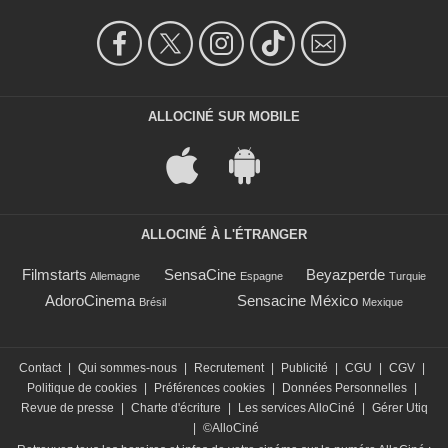
ALLOCINÉ SUR MOBILE
ALLOCINÉ À L'ÉTRANGER
Filmstarts
SensaCine
Beyazperde
Allemagne
Espagne
Turquie
AdoroCinema
Sensacine México
Brésil
Mexique
Contact
|
Qui sommes-nous
|
Recrutement
|
Publicité
|
CGU
|
CGV
|
Politique de cookies
|
Préférences cookies
|
Données Personnelles
|
Revue de presse
|
Charte d'écriture
|
Les services AlloCiné
|
Gérer Utiq
|
©AlloCiné