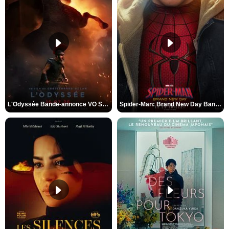
L'Odyssée Bande-annonce VO STFR
Spider-Man: Brand New Day Bande-annonce VO STFR