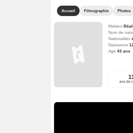
Accueil
Filmographie
Photos
Métiers
Réal
Nom de nai
Nationalités
Naissance
1
Age
43
ans
1
ans de c