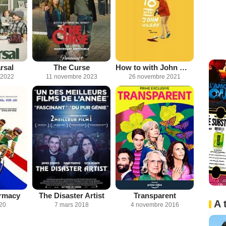
rsal
The Curse
How to with John Wilson
 2022
11 novembre 2023
26 novembre 2021
armacy
The Disaster Artist
Transparent
A 
020
7 mars 2018
4 novembre 2016