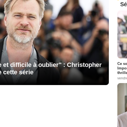
Sé
t difficile à oublier" : Christopher
Ce so
Impos
cette série
thrill
vendr