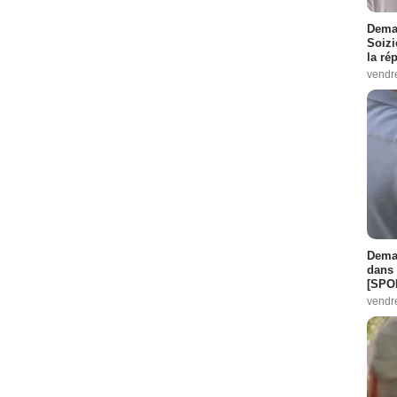
Demai
Soizi
la ré
vendr
Demai
dans 
[SPO
vendr