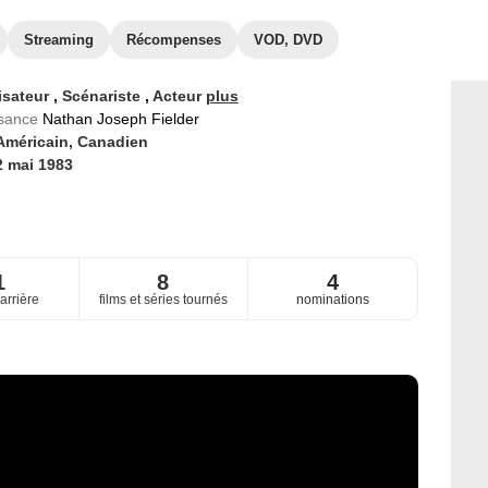
Streaming
Récompenses
VOD, DVD
isateur
,
Scénariste
,
Acteur
plus
ssance
Nathan Joseph Fielder
Américain,
Canadien
2 mai 1983
1
8
4
arrière
films et séries tournés
nominations