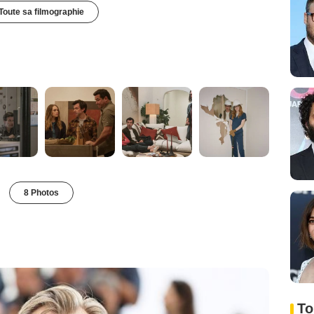
Toute sa filmographie
8 Photos
To