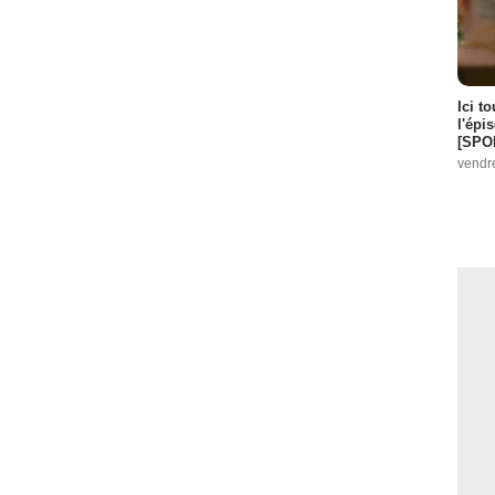
Ici t
l'épi
[SPO
vendr