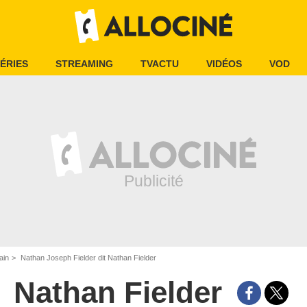
ÉRIES
STREAMING
TVACTU
VIDÉOS
VOD
ain
Nathan Joseph Fielder dit Nathan Fielder
Nathan Fielder