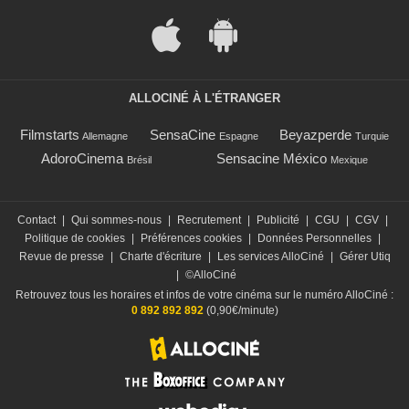
ALLOCINÉ À L'ÉTRANGER
Filmstarts
SensaCine
Beyazperde
Allemagne
Espagne
Turquie
AdoroCinema
Sensacine México
Brésil
Mexique
Contact
|
Qui sommes-nous
|
Recrutement
|
Publicité
|
CGU
|
CGV
|
Politique de cookies
|
Préférences cookies
|
Données Personnelles
|
Revue de presse
|
Charte d'écriture
|
Les services AlloCiné
|
Gérer Utiq
|
©AlloCiné
Retrouvez tous les horaires et infos de votre cinéma sur le numéro AlloCiné :
0 892 892 892
(0,90€/minute)