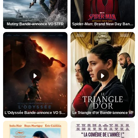
Mutiny Bande-annonce VO STFR
Spider-Man: Brand New Day Bande-annonce VO STFR
L'Odyssée Bande-annonce VO STFR
Le Triangle d'or Bande-annonce VF