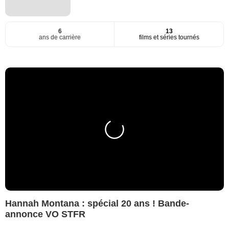
6
13
ans de carrière
films et séries tournés
Hannah Montana : spécial 20 ans ! Bande-
annonce VO STFR