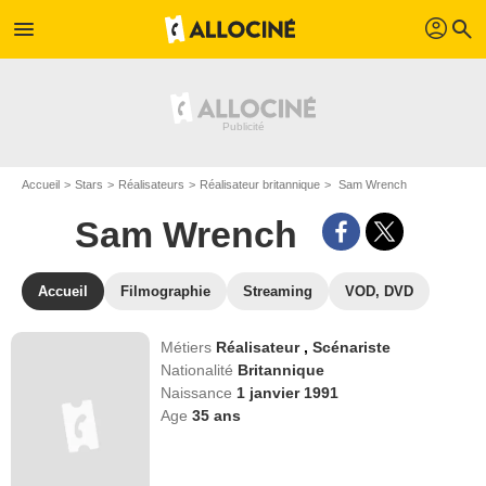
profil
menu
search
Accueil
Stars
Réalisateurs
Réalisateur britannique
Sam Wrench
Sam Wrench
Accueil
Filmographie
Streaming
VOD, DVD
Métiers
Réalisateur
,
Scénariste
Nationalité
Britannique
Naissance
1 janvier 1991
Age
35
ans