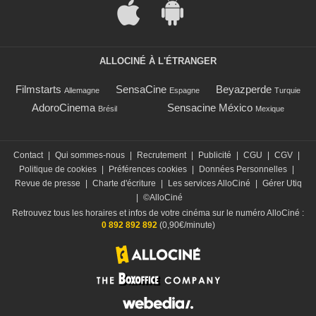
ALLOCINÉ À L'ÉTRANGER
Filmstarts
SensaCine
Beyazperde
Allemagne
Espagne
Turquie
AdoroCinema
Sensacine México
Brésil
Mexique
Contact
|
Qui sommes-nous
|
Recrutement
|
Publicité
|
CGU
|
CGV
|
Politique de cookies
|
Préférences cookies
|
Données Personnelles
|
Revue de presse
|
Charte d'écriture
|
Les services AlloCiné
|
Gérer Utiq
|
©AlloCiné
Retrouvez tous les horaires et infos de votre cinéma sur le numéro AlloCiné :
0 892 892 892
(0,90€/minute)