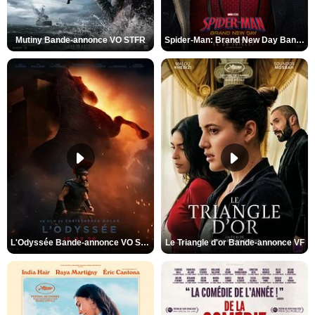
Mutiny Bande-annonce VO STFR
Spider-Man: Brand New Day Bande-annonce VO STFR
L'Odyssée Bande-annonce VO STFR
Le Triangle d'or Bande-annonce VF