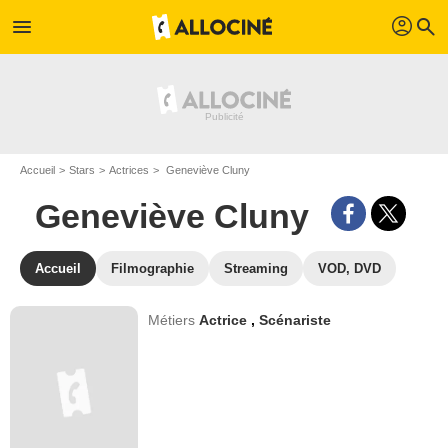
profil
menu
search
Accueil
Stars
Actrices
Geneviève Cluny
Geneviève Cluny
Accueil
Filmographie
Streaming
VOD, DVD
Métiers
Actrice
,
Scénariste