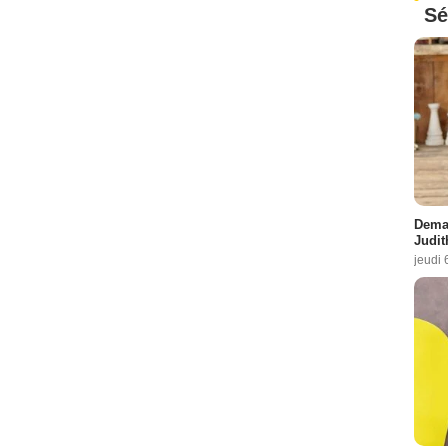
Sé
Demai
Judit
jeudi 