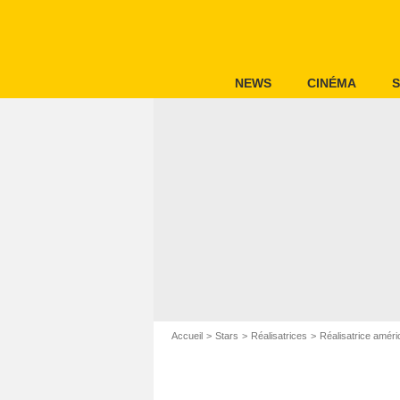
NEWS
CINÉMA
S
Accueil
Stars
Réalisatrices
Réalisatrice améri