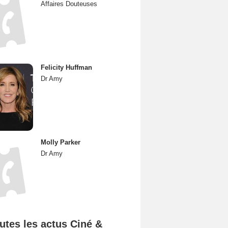
Affaires Douteuses
Felicity Huffman
Dr Amy
Molly Parker
Dr Amy
utes les actus Ciné &