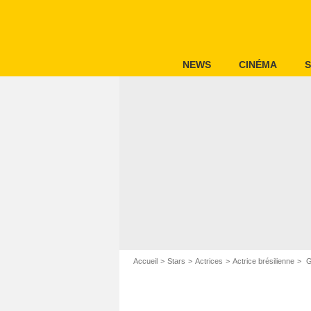
NEWS
CINÉMA
S
Accueil
Stars
Actrices
Actrice brésilienne
Gi