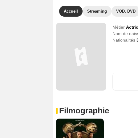
Accueil
Streaming
VOD, DVD
Métier
Actri
Nom de nai
Nationalités
Filmographie