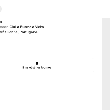
ce
ssance
Giullia Buscacio Vieira
Brésilienne,
Portugaise
6
films et séries tournés