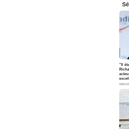
Sé
"Il é
Richa
acteu
excel
mercr