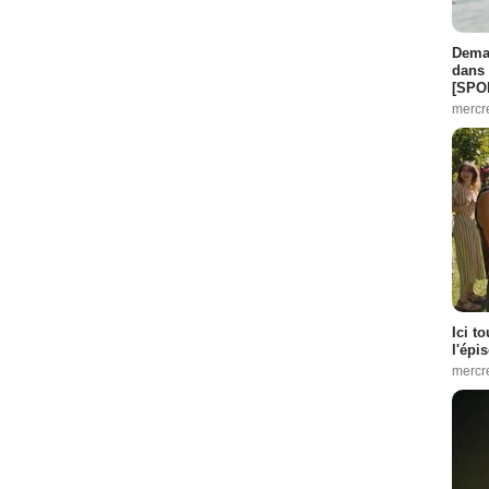
Demai
dans 
[SPO
mercr
Ici t
l'épi
mercr