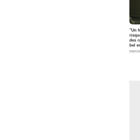
"Un h
risqu
des r
bel 
mercr