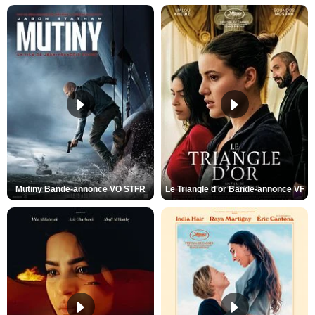
Mutiny Bande-annonce VO STFR
Le Triangle d'or Bande-annonce VF