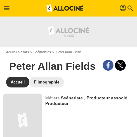
profil
menu
search
Accueil
Stars
Scénaristes
Peter Allan Fields
Peter Allan Fields
Accueil
Filmographie
Métiers
Scénariste
,
Producteur associé
,
Producteur