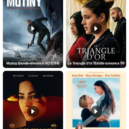
Mutiny Bande-annonce VO STFR
Le Triangle d'or Bande-annonce VF