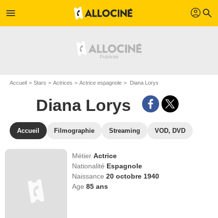
profil
menu
search
Accueil
Stars
Actrices
Actrice espagnole
Diana Lorys
Diana Lorys
Accueil
Filmographie
Streaming
VOD, DVD
Métier
Actrice
Nationalité
Espagnole
Naissance
20 octobre 1940
Age
85
ans