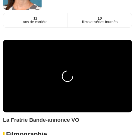
11
10
ans de carrière
films et séries tournés
La Fratrie Bande-annonce VO
Filmographie