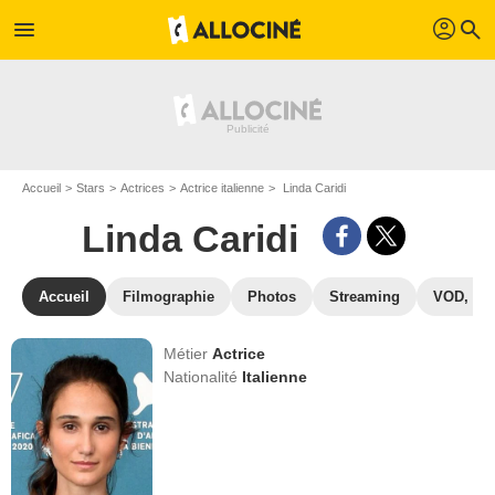
profil
menu
search
Accueil
Stars
Actrices
Actrice italienne
Linda Caridi
Linda Caridi
Accueil
Filmographie
Photos
Streaming
VOD, DV
Métier
Actrice
Nationalité
Italienne