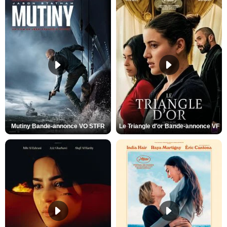
Mutiny Bande-annonce VO STFR
Le Triangle d'or Bande-annonce VF