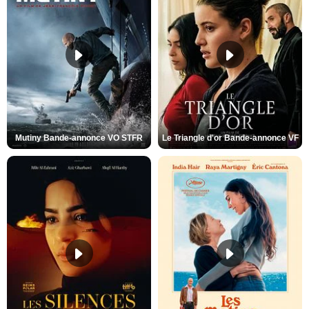
Mutiny Bande-annonce VO STFR
Le Triangle d'or Bande-annonce VF