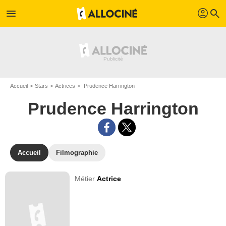
profil
menu
search
Accueil
Stars
Actrices
Prudence Harrington
Prudence Harrington
Accueil
Filmographie
Métier
Actrice