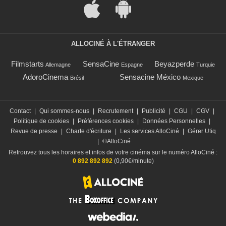
ALLOCINÉ À L'ÉTRANGER
Filmstarts
SensaCine
Beyazperde
Allemagne
Espagne
Turquie
AdoroCinema
Sensacine México
Brésil
Mexique
Contact
|
Qui sommes-nous
|
Recrutement
|
Publicité
|
CGU
|
CGV
|
Politique de cookies
|
Préférences cookies
|
Données Personnelles
|
Revue de presse
|
Charte d'écriture
|
Les services AlloCiné
|
Gérer Utiq
|
©AlloCiné
Retrouvez tous les horaires et infos de votre cinéma sur le numéro AlloCiné :
0 892 892 892
(0,90€/minute)