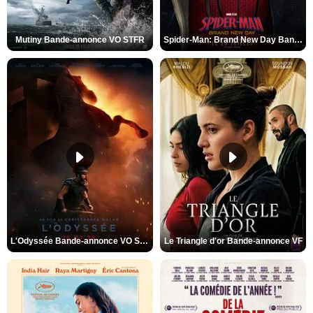
Mutiny Bande-annonce VO STFR
Spider-Man: Brand New Day Bande-annonce VO STFR
L'Odyssée Bande-annonce VO STFR
Le Triangle d'or Bande-annonce VF