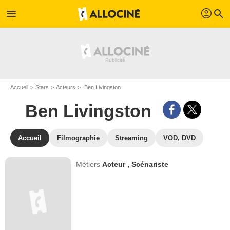
profil
menu
search
Accueil
Stars
Acteurs
Ben Livingston
Ben Livingston
Accueil
Filmographie
Streaming
VOD, DVD
Métiers
Acteur
,
Scénariste