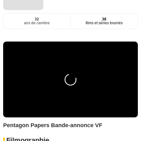
32
38
ans de carrière
films et séries tournés
Pentagon Papers Bande-annonce VF
Filmographie