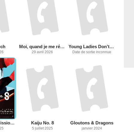
rch
Moi, quand je me réincarne en Slime, le film : les larmes de la mer azur
Young Ladies Don’t Play Fighting Games
026
29 avril 2026
Date de sortie inconnue
Kaiju No. 8 : Mission Recon
Kaiju No. 8
Gloutons & Dragons
025
5 juillet 2025
janvier 2024