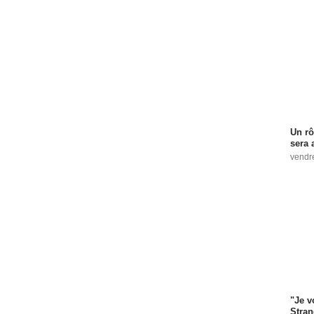
Un rô
sera 
vendr
"Je v
Stran