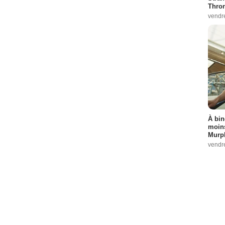
Thro
vendr
À bin
moins
Murph
vendr