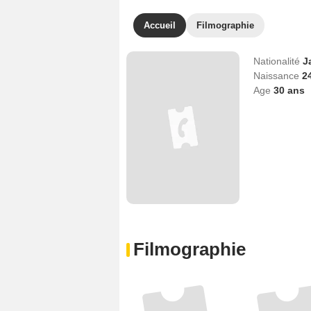
Accueil
Filmographie
Nationalité
J
Naissance
2
Age
30
ans
Filmographie