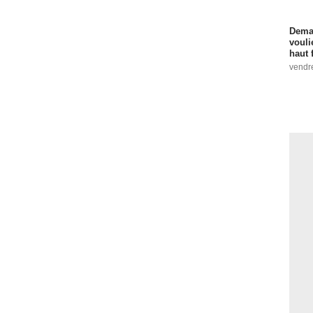
Demai
vouli
haut 
vendr