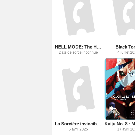
HELL MODE: The Hardcore Gamer Dominates in Another World with Garbage Balancing
Black To
Date de sortie inconnue
4 juillet 2
La Sorcière invincible tueuse de Slime depuis 300 ans
5 avril 2025
17 avril 2