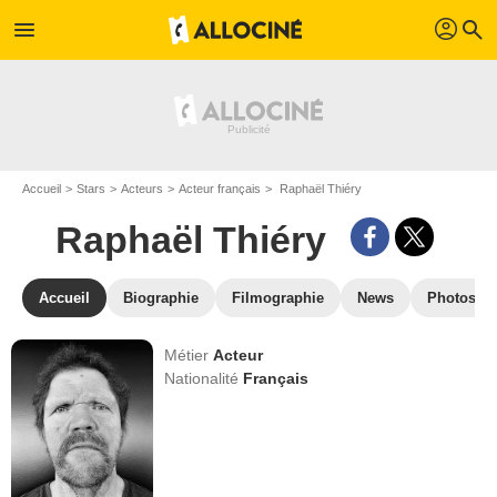
profil
menu
search
Accueil
Stars
Acteurs
Acteur français
Raphaël Thiéry
Raphaël Thiéry
Accueil
Biographie
Filmographie
News
Photos
Métier
Acteur
Nationalité
Français