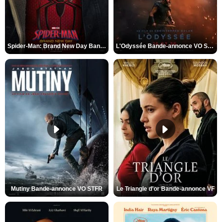
Spider-Man: Brand New Day Bande-annonce VO STFR
L'Odyssée Bande-annonce VO STFR
Mutiny Bande-annonce VO STFR
Le Triangle d'or Bande-annonce VF