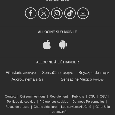
ALLOCINÉ SUR MOBILE
ALLOCINÉ À L'ÉTRANGER
Filmstarts
SensaCine
Beyazperde
Allemagne
Espagne
Turquie
AdoroCinema
Sensacine México
Brésil
Mexique
Contact
|
Qui sommes-nous
|
Recrutement
|
Publicité
|
CGU
|
CGV
|
Politique de cookies
|
Préférences cookies
|
Données Personnelles
|
Revue de presse
|
Charte d'écriture
|
Les services AlloCiné
|
Gérer Utiq
|
©AlloCiné