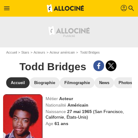
profil
menu
search
Accueil
Stars
Acteurs
Acteur américain
Todd Bridges
Todd Bridges
Accueil
Biographie
Filmographie
News
Photos
Métier
Acteur
Nationalité
Américain
Naissance
27 mai 1965
(San Francisco,
Californie, États-Unis)
Age
61
ans