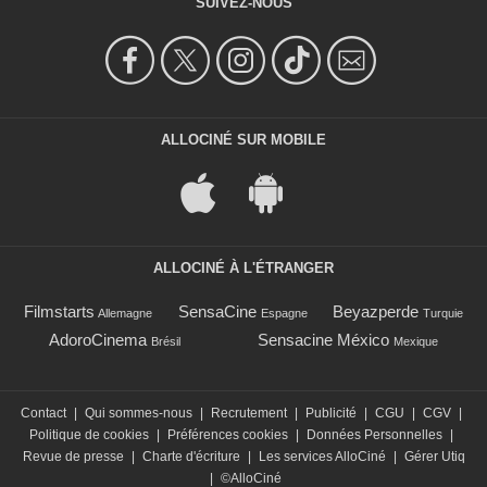
SUIVEZ-NOUS
ALLOCINÉ SUR MOBILE
ALLOCINÉ À L'ÉTRANGER
Filmstarts
SensaCine
Beyazperde
Allemagne
Espagne
Turquie
AdoroCinema
Sensacine México
Brésil
Mexique
Contact
|
Qui sommes-nous
|
Recrutement
|
Publicité
|
CGU
|
CGV
|
Politique de cookies
|
Préférences cookies
|
Données Personnelles
|
Revue de presse
|
Charte d'écriture
|
Les services AlloCiné
|
Gérer Utiq
|
©AlloCiné