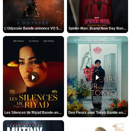
L'Odyssée Bande-annonce VO STFR
Spider-Man: Brand New Day Bande-annonce VO STFR
Les Silences de Riyad Bande-annonce VO STFR
Des Fleurs pour Tokyo Bande-annonce VO STFR