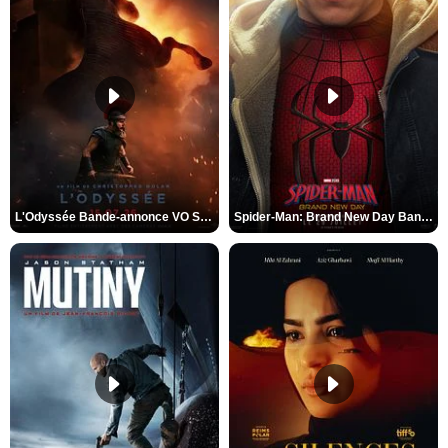
L'Odyssée Bande-annonce VO STFR
Spider-Man: Brand New Day Bande-annonce VO STFR