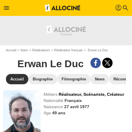
profil
menu
search
Accueil
Stars
Réalisateurs
Réalisateur français
Erwan Le Duc
Erwan Le Duc
Accueil
Biographie
Filmographie
News
Récompe
Métiers
Réalisateur,
Scénariste,
Créateur
Nationalité
Français
Naissance
27 avril 1977
Age
49
ans