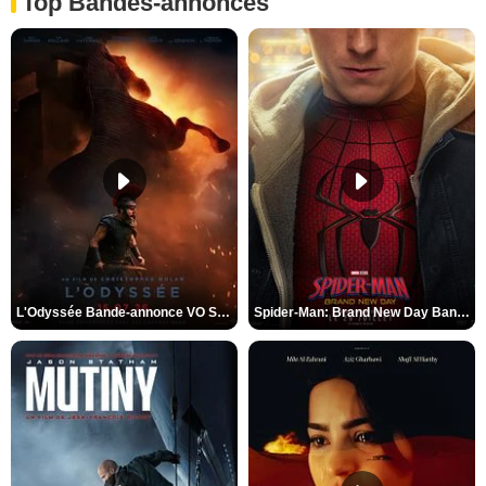
Top Bandes-annonces
L'Odyssée Bande-annonce VO STFR
Spider-Man: Brand New Day Bande-annonce VO STFR