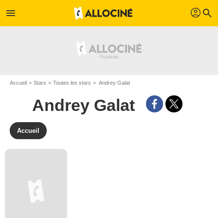
profil
menu
search
Accueil
Stars
Toutes les stars
Andrey Galat
Andrey Galat
Accueil