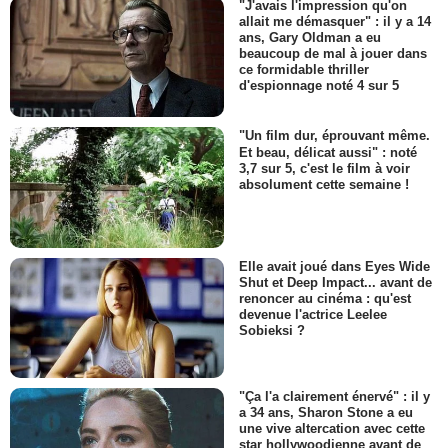
"J'avais l'impression qu'on
allait me démasquer" : il y a 14
ans, Gary Oldman a eu
beaucoup de mal à jouer dans
ce formidable thriller
d'espionnage noté 4 sur 5
"Un film dur, éprouvant même.
Et beau, délicat aussi" : noté
3,7 sur 5, c'est le film à voir
absolument cette semaine !
Elle avait joué dans Eyes Wide
Shut et Deep Impact... avant de
renoncer au cinéma : qu'est
devenue l'actrice Leelee
Sobieksi ?
"Ça l'a clairement énervé" : il y
a 34 ans, Sharon Stone a eu
une vive altercation avec cette
star hollywoodienne avant de