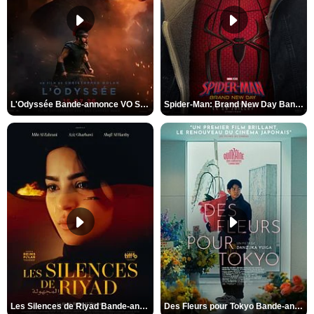
L'Odyssée Bande-annonce VO STFR
Spider-Man: Brand New Day Bande-annonce VO STFR
Les Silences de Riyad Bande-annonce VO STFR
Des Fleurs pour Tokyo Bande-annonce VO STFR