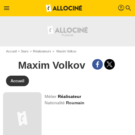
profil
menu
search
Accueil
Stars
Réalisateurs
Maxim Volkov
Maxim Volkov
Accueil
Métier
Réalisateur
Nationalité
Roumain