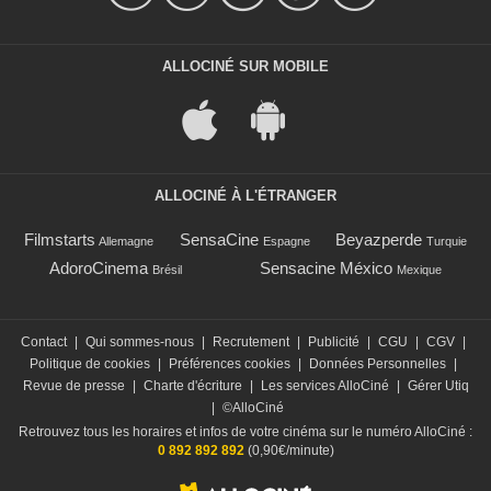
ALLOCINÉ SUR MOBILE
ALLOCINÉ À L'ÉTRANGER
Filmstarts
SensaCine
Beyazperde
Allemagne
Espagne
Turquie
AdoroCinema
Sensacine México
Brésil
Mexique
Contact
|
Qui sommes-nous
|
Recrutement
|
Publicité
|
CGU
|
CGV
|
Politique de cookies
|
Préférences cookies
|
Données Personnelles
|
Revue de presse
|
Charte d'écriture
|
Les services AlloCiné
|
Gérer Utiq
|
©AlloCiné
Retrouvez tous les horaires et infos de votre cinéma sur le numéro AlloCiné :
0 892 892 892
(0,90€/minute)