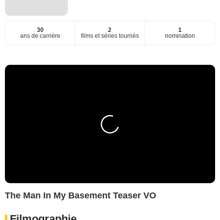
30
2
1
ans de carrière
films et séries tournés
nomination
The Man In My Basement Teaser VO
Filmographie